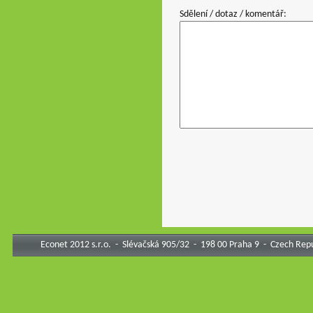
Sdělení / dotaz / komentář:
Econet 2012 s.r.o. - Slévačská 905/32 - 198 00 Praha 9 - Czech R