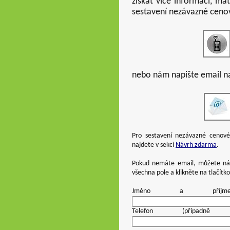
získat více informací, m
sestavení nezávazné cenov
nebo nám napište email n
Pro sestavení nezávazné cenové
najdete v sekci
Návrh zdarma
.
Pokud nemáte email, můžete nás
všechna pole a klikněte na tlačítk
Jméno a pří
Telefon (pří